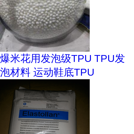
爆米花用发泡级TPU TPU发
泡材料 运动鞋底TPU