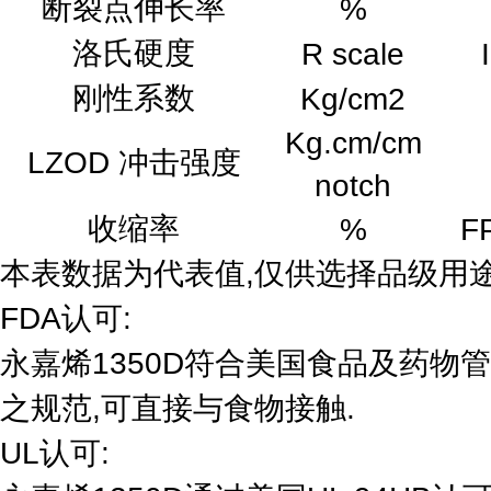
断裂点伸长率
%
洛氏硬度
R scale
刚性系数
Kg/cm2
Kg.cm/cm
LZOD 冲击强度
notch
收缩率
%
F
本表数据为代表值,仅供选择品级用
FDA认可:
永嘉烯1350D符合美国食品及药物管理局2
之规范,可直接与食物接触.
UL认可: