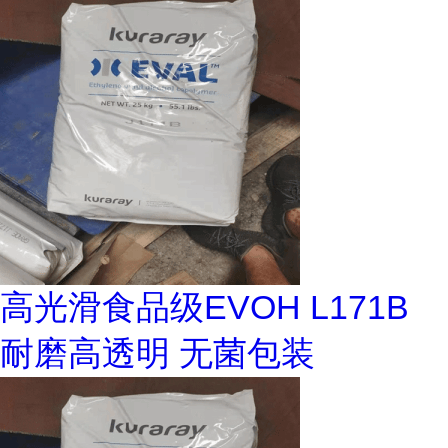
高光滑食品级EVOH L171B
耐磨高透明 无菌包装