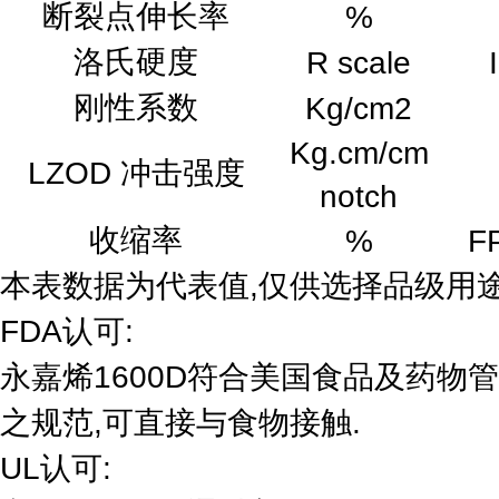
断裂点伸长率
%
洛氏硬度
R scale
刚性系数
Kg/cm2
Kg.cm/cm
LZOD 冲击强度
notch
收缩率
%
F
本表数据为代表值,仅供选择品级用
FDA认可:
永嘉烯1600D符合美国食品及药物管理局2
之规范,可直接与食物接触.
UL认可: