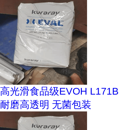
高光滑食品级EVOH L171B
耐磨高透明 无菌包装