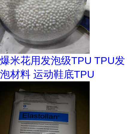
爆米花用发泡级TPU TPU发
泡材料 运动鞋底TPU