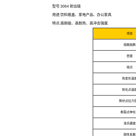
型号:3064 射出级
用途:饮料瓶盖、家电产品、办公家具.
特点:高刚级、高耐热、高冲击强度.
项目
熔融指数
密度
熔点
热变形温
软化点温
降伏点拉力
断裂点伸长
洛氏硬度
刚性系数