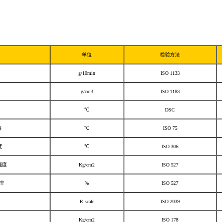
单位
检验方法
g/10min
ISO 1133
g/cm3
ISO 1183
℃
DSC
度
℃
ISO 75
度
℃
ISO 306
强度
Kg/cm2
ISO 527
率
%
ISO 527
R scale
ISO 2039
Kg/cm2
ISO 178