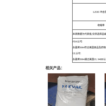
LZOD 冲击
收缩率
本表数据为代表值,仅供选择品
FDA认可:
永嘉烯3064符合美国食品及药物管理
UL认可:
永嘉烯3064通过美国UL 94HB认可
相关产品：