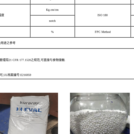
Kg.cm/cm
强度
ISO 180
notch
%
FPC Method
级用途之参考
局21 CFR 177.1520之规范,可直接与食物接触.
,UL档案编号:E216959