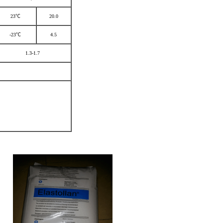
23℃
20.0
-23℃
4.5
1.3-1.7