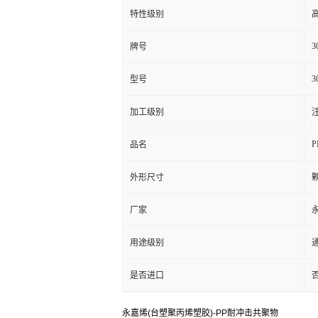
特性级别
高
3
牌号
3
型号
加工级别
注
P
品名
外形尺寸
厂家
用途级别
通
是否进口
永嘉烯(台塑聚丙烯塑胶)-PP耐冲击共聚物