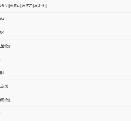
强度|||高流动|||高抗冲|||高刚性|||
064
064
塑级|||
P
颗粒
永嘉烯
用级|||
否