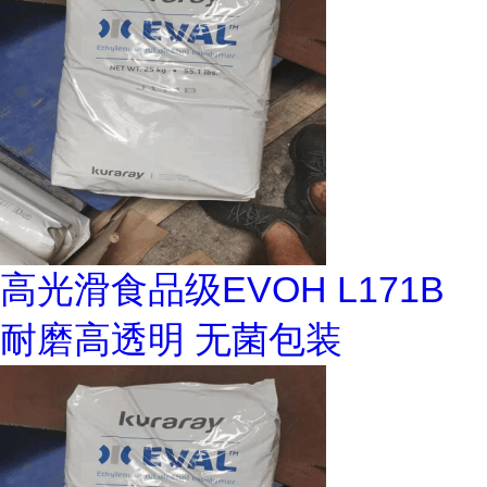
高光滑食品级EVOH L171B
耐磨高透明 无菌包装