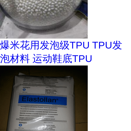
爆米花用发泡级TPU TPU发
泡材料 运动鞋底TPU