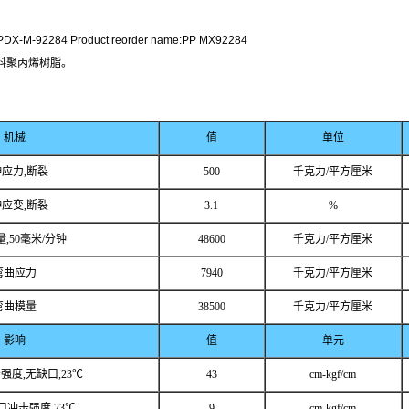
DX-M-92284 Product reorder name:PP MX92284
专有填料聚丙烯树脂。
机械
值
单位
应力,断裂
500
千克力/平方厘米
应变,断裂
3.1
%
,50毫米/分钟
48600
千克力/平方厘米
弯曲应力
7940
千克力/平方厘米
弯曲模量
38500
千克力/平方厘米
影响
值
单元
强度,无缺口,23℃
43
cm-kgf/cm
冲击强度,23℃
9
cm-kgf/cm