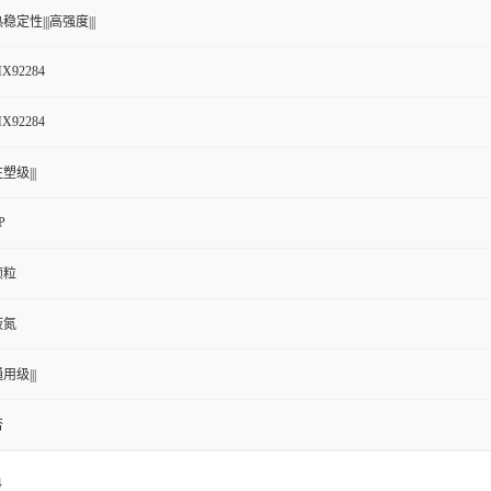
稳定性|||高强度|||
X92284
X92284
塑级|||
P
颗粒
液氮
用级|||
否
4