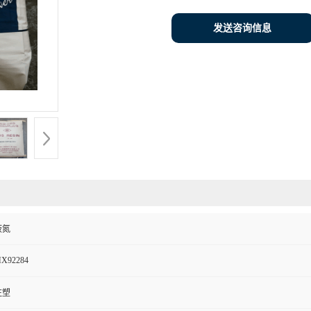
发送咨询信息
液氮
X92284
注塑