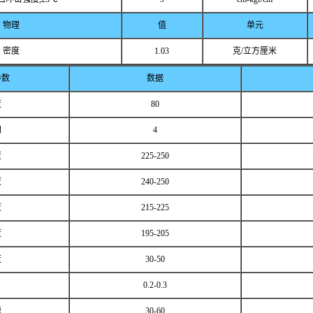
物理
值
单元
密度
1.03
克/立方厘米
参数
数据
度
80
间
4
度
225-250
度
240-250
度
215-225
度
195-205
度
30-50
0.2-0.3
速
30-60