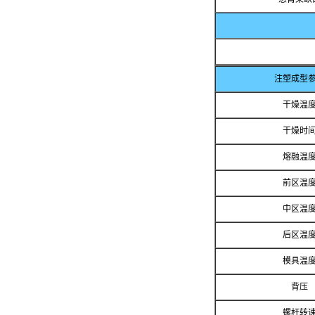
注塑成型
干燥温
干燥时
熔融温
前区温
中区温
后区温
模具温
背压
螺杆转