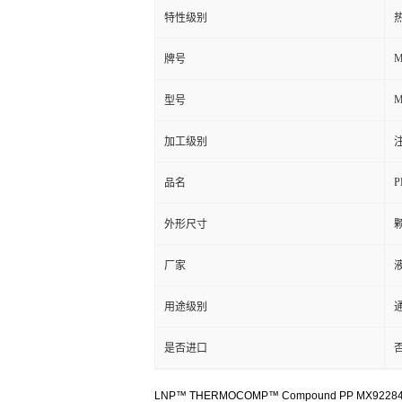
特性级别
热
M
牌号
M
型号
加工级别
注
P
品名
外形尺寸
厂家
用途级别
通
是否进口
LNP™ THERMOCOMP™ Compound PP MX9228