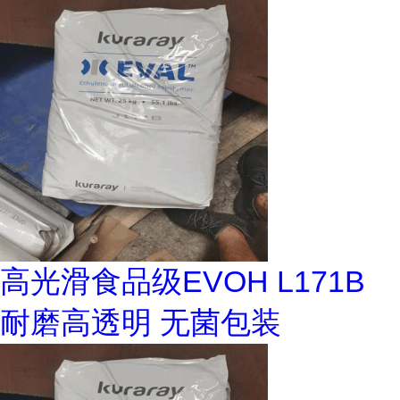
高光滑食品级EVOH L171B
耐磨高透明 无菌包装