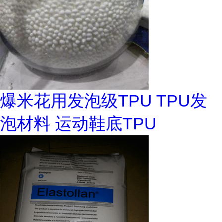
爆米花用发泡级TPU TPU发
泡材料 运动鞋底TPU