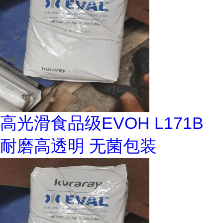
高光滑食品级EVOH L171B
耐磨高透明 无菌包装