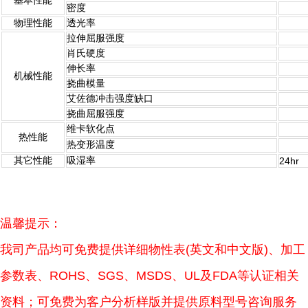
基本性能
密度
物理性能
透光率
拉伸屈服强度
肖氏硬度
伸长率
机械性能
挠曲模量
艾佐德冲击强度缺口
挠曲屈服强度
维卡软化点
热性能
热变形温度
其它性能
吸湿率
24hr
温馨提示：
我司产品均可免费提供详细物性表(英文和中文版)、加工
参数表、ROHS、SGS、MSDS、UL及FDA等认证相关
资料；可免费为客户分析样版并提供原料型号咨询服务