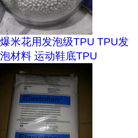
爆米花用发泡级TPU TPU发
泡材料 运动鞋底TPU