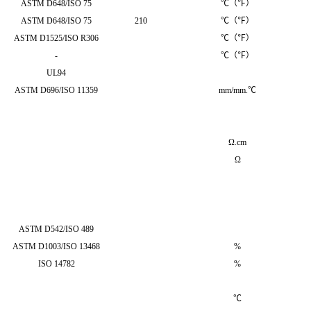
ASTM D648/ISO 75
℃（℉）
ASTM D648/ISO 75
210
℃（℉）
ASTM D1525/ISO R306
℃（℉）
-
℃（℉）
UL94
ASTM D696/ISO 11359
mm/mm.℃
Ω.cm
Ω
ASTM D542/ISO 489
ASTM D1003/ISO 13468
%
ISO 14782
%
℃