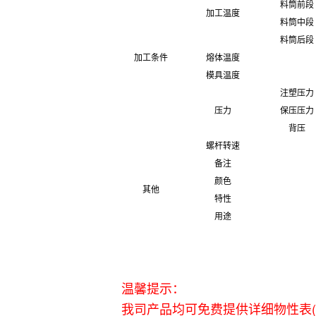
料筒前段
加工温度
料筒中段
料筒后段
加工条件
熔体温度
模具温度
注塑压力
压力
保压压力
背压
螺杆转速
备注
颜色
其他
特性
用途
温馨提示：
我司产品均可免费提供详细物性表(英