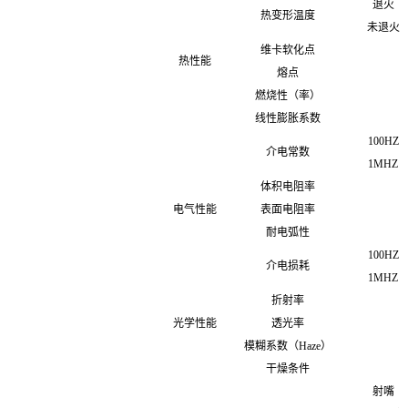
退火
热变形温度
未退火
维卡软化点
热性能
熔点
燃烧性（率）
线性膨胀系数
100HZ
介电常数
1MHZ
体积电阻率
电气性能
表面电阻率
耐电弧性
100HZ
介电损耗
1MHZ
折射率
光学性能
透光率
模糊系数（Haze）
干燥条件
射嘴