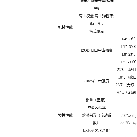
拉伸断裂伸长率(延伸
率)
弯曲模量(弯曲弹性率)
弯曲强度
机械性能
洛氏硬度
1/4" 23℃
1/4" -30℃
IZOD 缺口冲击强度
1/8" 23℃
1/8" -30℃
23℃ （缺
-30℃（缺
Charpy冲击强度
23℃（无缺
-30℃（无缺
比重（密度）
成型收缩率
物性性能
熔融指数（流动系
200℃/5kg
数）
220℃/10k
吸水率 23℃/24H