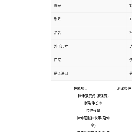
T
牌号
T
型号
P
品名
外形尺寸
厂家
是否进口
性能项目
测试条件
拉伸强度(引张强度)
断裂伸长率
拉伸模量
拉伸屈服伸长率(延伸
率)