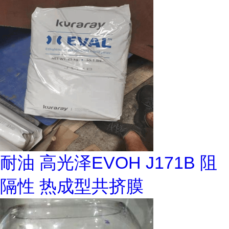
耐油 高光泽EVOH J171B 阻
隔性 热成型共挤膜