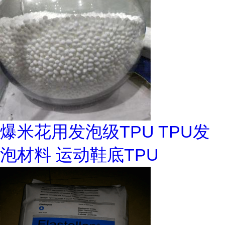
爆米花用发泡级TPU TPU发
泡材料 运动鞋底TPU