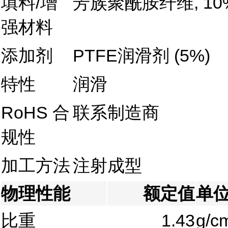
填料/增
芳族聚酰胺纤维, 1
强材料
添加剂
PTFE润滑剂 (5%)
特性
润滑
RoHS 合
联系制造商
规性
加工方法
注射成型
物理性能
额定值
单
比重
1.43
g/c