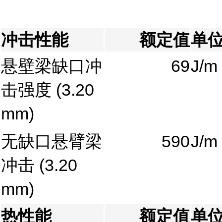
冲击性能
额定值
单
悬壁梁缺口冲
69
J/m
击强度
(3.20
mm)
无缺口悬臂梁
590
J/m
冲击
(3.20
mm)
热性能
额定值
单