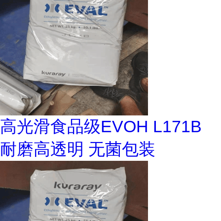
高光滑食品级EVOH L171B
耐磨高透明 无菌包装