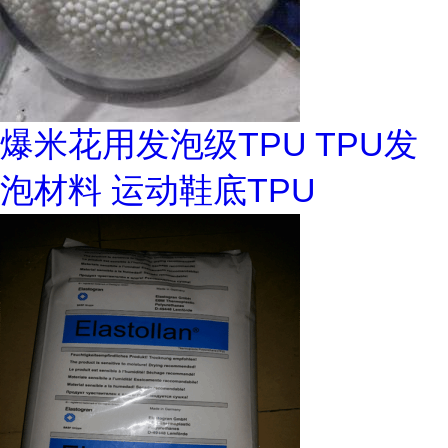
爆米花用发泡级TPU TPU发
泡材料 运动鞋底TPU