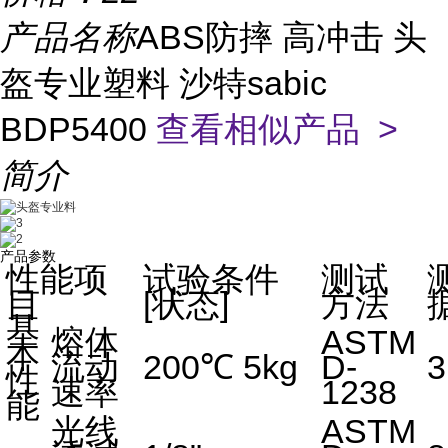
产品名称
ABS防摔 高冲击 头
盔专业塑料 沙特sabic
BDP5400
查看相似产品 >
简介
产品参数
性能项
试验条件
测试
目
[状态]
方法
基
熔体
ASTM
本
流动
200℃ 5kg
D-
3
性
速率
1238
能
光线
ASTM