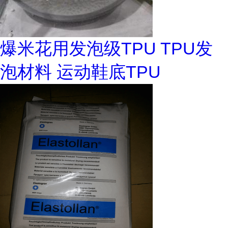
爆米花用发泡级TPU TPU发
泡材料 运动鞋底TPU