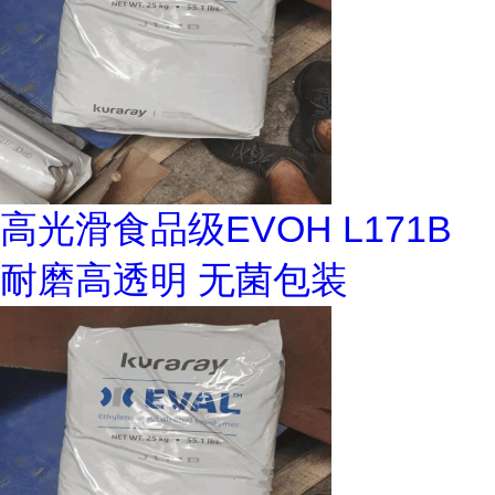
高光滑食品级EVOH L171B
耐磨高透明 无菌包装