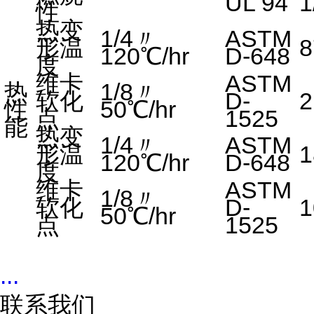
UL 94
1
性
热变
1/4〃
ASTM
形温
8
120℃/hr
D-648
度
维卡
ASTM
热
1/8〃
软化
D-
2
性
50℃/hr
点
1525
能
热变
1/4〃
ASTM
形温
1
120℃/hr
D-648
度
维卡
ASTM
1/8〃
软化
D-
1
50℃/hr
点
1525
...
联系我们