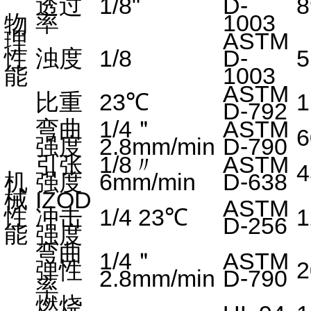
透过
1/8"
D-
8
率
1003
物
理
ASTM
性
浊度
1/8
D-
5
能
1003
ASTM
比重
23℃
1
D-792
弯曲
1/4＂
ASTM
6
强度
2.8mm/min
D-790
引张
1/8〃
ASTM
4
机
强度
6mm/min
D-638
械
IZOD
ASTM
性
冲击
1/4 23℃
D-256
能
强度
弯曲
1/4＂
ASTM
弹性
2
2.8mm/min
D-790
率
燃烧