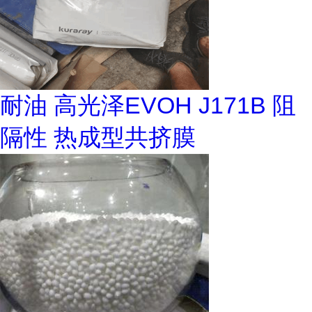
耐油 高光泽EVOH J171B 阻
隔性 热成型共挤膜