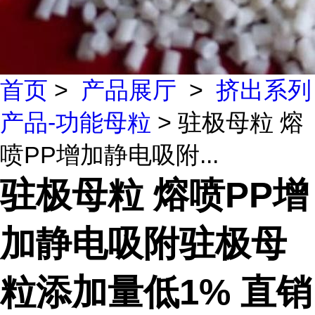
首页
>
产品展厅
>
挤出系列
产品-功能母粒
> 驻极母粒 熔
喷PP增加静电吸附...
驻极母粒 熔喷PP增
加静电吸附驻极母
粒添加量低1% 直销