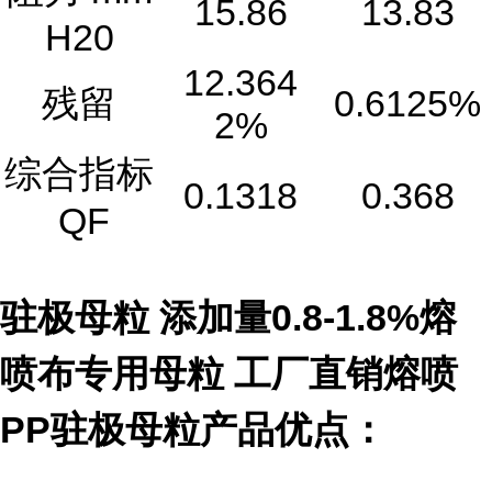
15.86
13.83
H20
12.364
残留
0.6125%
2%
综合指标
0.1318
0.368
QF
驻极母粒 添加量0.8-1.8%熔
喷布专用母粒 工厂直销熔喷
PP驻极母粒产品优点：