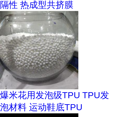
隔性 热成型共挤膜
爆米花用发泡级TPU TPU发
泡材料 运动鞋底TPU