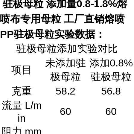
驻极母粒 添加量0.8-1.8%熔
喷布专用母粒 工厂直销熔喷
PP驻极母粒实验数据：
驻极母粒添加实验对比
未添加驻
添加0.8%
项目
极母粒
驻极母粒
克重
58.2
56.8
流量 L/m
60
60
in
阻力 mm