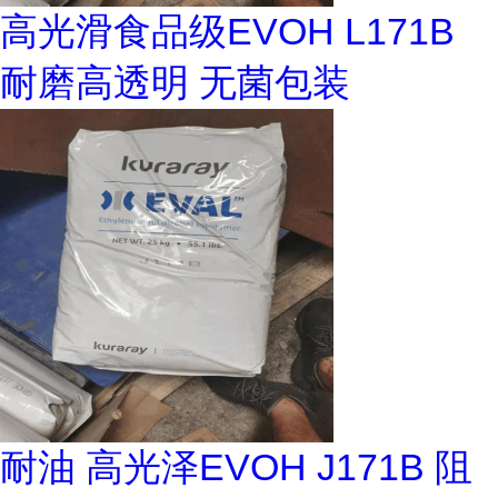
高光滑食品级EVOH L171B
耐磨高透明 无菌包装
耐油 高光泽EVOH J171B 阻