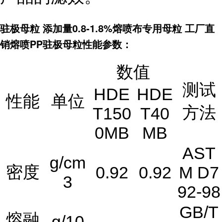
驻极母粒 添加量0.8-1.8%熔喷布专用母粒 工厂直
销熔喷PP驻极母粒性能参数：
数值
测试
HDE
HDE
性能
单位
方法
T150
T40
0MB
MB
AST
g/cm
密度
0.92
0.92
M D7
3
92-98
GB/T
熔融
g/10