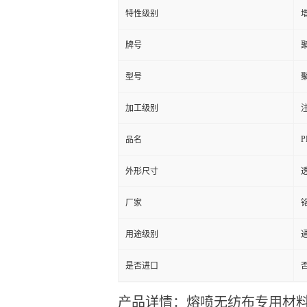
特性级别
增
牌号
型号
加工级别
注
P
品名
外形尺寸
厂家
用途级别
通
是否进口
产品详情：熔喷无纺布专用材