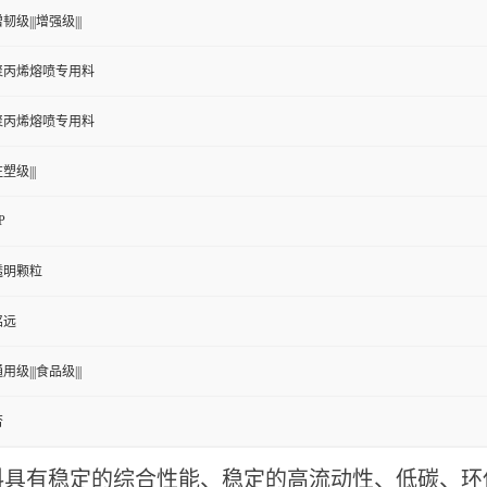
韧级|||增强级|||
聚丙烯熔喷专用料
聚丙烯熔喷专用料
塑级|||
P
透明颗粒
铭远
用级|||食品级|||
否
料具有稳定的综合性能、稳定的高流动性、低碳、环