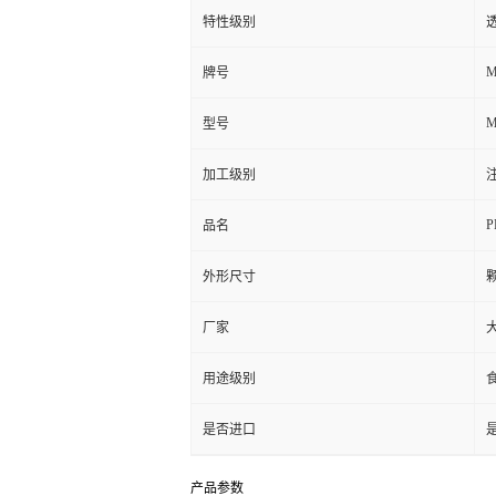
特性级别
透
M
牌号
M
型号
加工级别
注
P
品名
外形尺寸
厂家
用途级别
食
是否进口
产品参数