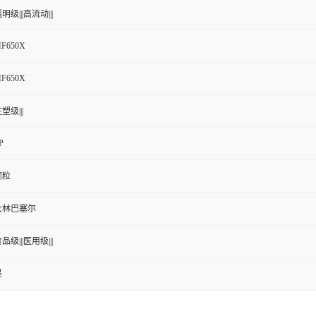
明级|||高流动|||
F650X
F650X
塑级|||
P
颗粒
大林巴塞尔
品级|||医用级|||
是