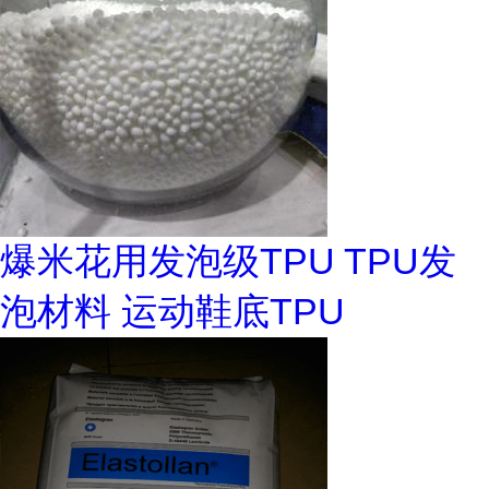
爆米花用发泡级TPU TPU发
泡材料 运动鞋底TPU