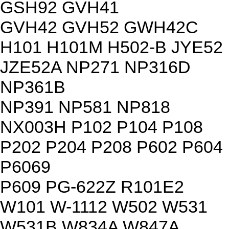
GSH92 GVH41
GVH42 GVH52 GWH42C
H101 H101M H502-B JYE52
JZE52A NP271 NP316D
NP361B
NP391 NP581 NP818
NX003H P102 P104 P108
P202 P204 P208 P602 P604
P6069
P609 PG-622Z R101E2
W101 W-1112 W502 W531
W531B W834A W847A