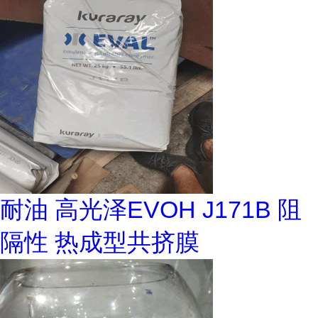
耐油 高光泽EVOH J171B 阻
隔性 热成型共挤膜