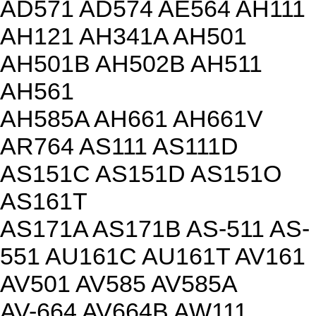
AD571 AD574 AE564 AH111
AH121 AH341A AH501
AH501B AH502B AH511
AH561
AH585A AH661 AH661V
AR764 AS111 AS111D
AS151C AS151D AS151O
AS161T
AS171A AS171B AS-511 AS-
551 AU161C AU161T AV161
AV501 AV585 AV585A
AV-664 AV664B AW111