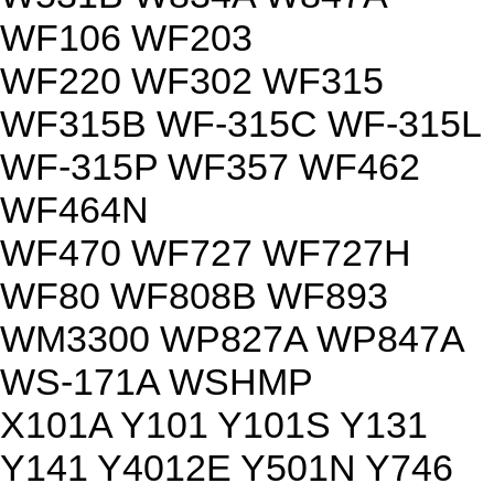
WF106 WF203
WF220 WF302 WF315
WF315B WF-315C WF-315L
WF-315P WF357 WF462
WF464N
WF470 WF727 WF727H
WF80 WF808B WF893
WM3300 WP827A WP847A
WS-171A WSHMP
X101A Y101 Y101S Y131
Y141 Y4012E Y501N Y746