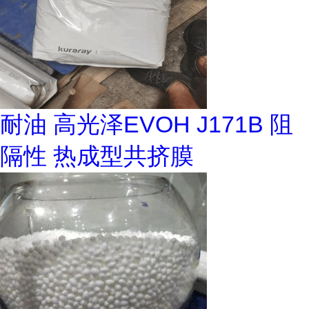
耐油 高光泽EVOH J171B 阻
隔性 热成型共挤膜