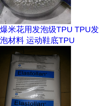
爆米花用发泡级TPU TPU发
泡材料 运动鞋底TPU