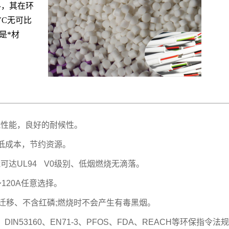
料，其在环
VC无可比
是*材
气性能，良好的耐候性。
降低成本，节约资源。
可达UL94 V0级别、低烟燃烧无滴落。
120A任意选择。
S迁移、不含红磷;燃烧时不会产生有毒黑烟。
DIN53160、EN71-3、PFOS、FDA、REACH等环保指令法