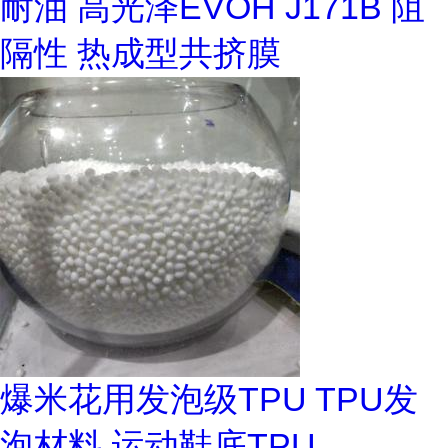
耐油 高光泽EVOH J171B 阻
隔性 热成型共挤膜
爆米花用发泡级TPU TPU发
泡材料 运动鞋底TPU