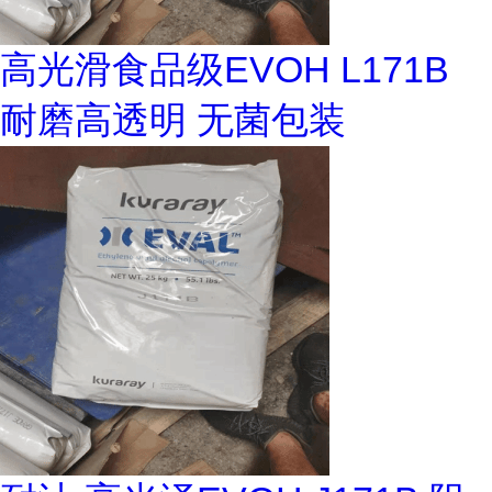
高光滑食品级EVOH L171B
耐磨高透明 无菌包装