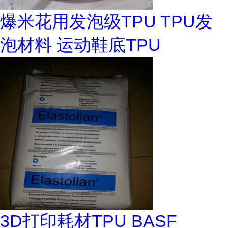
爆米花用发泡级TPU TPU发
泡材料 运动鞋底TPU
3D打印耗材TPU BASF