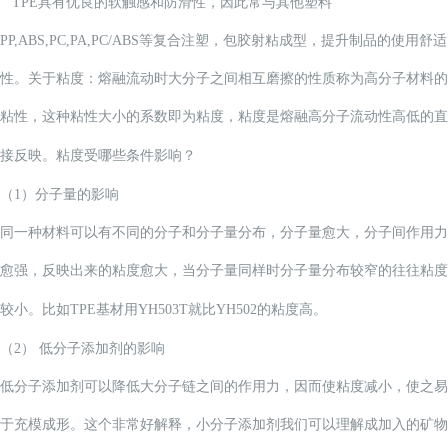
TPE具有优良的软触感和防滑性，因此常与其他塑料
PP,ABS,PC,PA,PC/ABS
等复合注塑，包胶射粘成型，提升制品的使用舒适
性。关于粘度：熔融流动时大分子之间相互磨擦的性质称为高分子材料的
粘性，这种粘性大小的系数即为粘度，粘度是熔融高分子流动性高低的直
接反映。粘度受哪些条件影响？
（
1
）分子量的影响
同一种材料可以有不同的分子和分子量分布，分子量愈大，分子间作用力
愈强，反映出来的粘度愈大，当分子量同样时分子量分布较窄的往往粘度
较小。比如
TPE
基材用
YH503T
就比
YH502
的粘度高。
（
2
） 低分子添加剂的影响
低分子添加剂可以降低大分子链之间的作用力，因而使粘度减小，使之易
于充模成形。这个非常好解释，小分子添加剂我们可以理解成加入的矿物