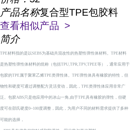
产品名称
复合型TPE包胶料
查看相似产品 >
简介
TPE材料指的是以
SEBS
为基础共混改性的热塑性弹性体材料。
TPE
材料
是热塑性弹性体材料的统称（包括
TPU,TPR,TPV,TPEE
等），通常应用于
包胶的
TPE
属于聚苯乙烯
TPE
类弹性体。
TPE
弹性体具有橡胶的特性，但
物性和硬度可通过调整配方灵活变动，因此，
TPE
类弹性体应用非常广
泛。包胶
ABS
只是他应用中的冰山一角
,
由于
TPE
具有橡胶的弹性，但硬
度可在邵氏硬度
0~100
度调整，因此，为用户不同的材料需求提供了多种
可能的选择，