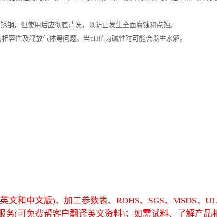
不锈钢，但使用后应彻底清洗，以防止发生全面腐蚀和点蚀。
相容性及释放气体等问题。当pH值为碱性时可能会发生水解。
文和中文版)、加工参数表、ROHS、SGS、MSDS、U
服务(可免费帮客户翻译英文资料)；如需试料、了解产品