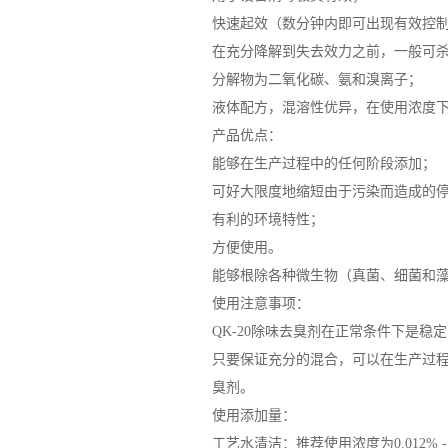
快速起效（数分钟内即可出现有效控
在充分降解到失去效力之前，一般可杀灭
分解物为二氧化碳、氨和溴离子；
液体配方，混溶性优异，在使用浓度
产品优点：
能够在生产过程中的任何阶段添加；
可好大限度地缩短由于污染而造成的
有利的环境特性；
方便使用。
能够根除各种微生物（真菌、细菌和
使用注意事项：
QK-20除味去臭剂在正常条件下是稳
只要保证充分的混合，可以在生产过程中
臭剂。
使用添加量：
工艺水清洁：推荐使用浓度为0.012% 