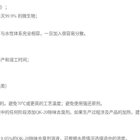
制）；
99.9% 的微生物；
下与水性体系完全相容，一旦加入很容易分散。
停产和误工时间；
藻类）
定的。避免70℃或更高的工艺温度；避免使用强还原剂。
的任何阶段添加QK-20除味去臭剂。如果生产过程涉及产品的加热，建议
- 0.05%的QK-20除味去臭剂溶液，可根据水质情况选择适中的浓度。