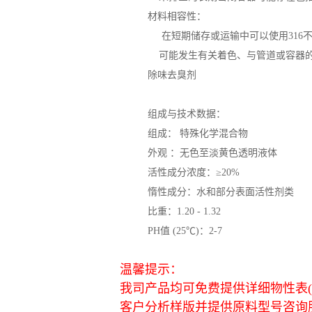
材料相容性：
在短期储存或运输中可以使用316
可能发生有关着色、与管道或容器的
除味去臭剂
组成与技术数据：
组成： 特殊化学混合物
外观 ：无色至淡黄色透明液体
活性成分浓度：≥20%
惰性成分：水和部分表面活性剂类
比重：1.20 - 1.32
PH值 (25℃)：2-7
温馨提示：
我司产品均可免费提供详细物性表(英
客户分析样版并提供原料型号咨询