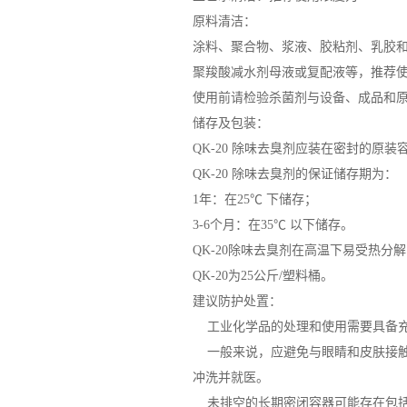
原料清洁：
涂料、聚合物、浆液、胶粘剂、乳胶和树
聚羧酸减水剂母液或复配液等，推荐使用浓度
使用前请检验杀菌剂与设备、成品和
储存及包装：
QK-20 除味去臭剂应装在密封的原
QK-20 除味去臭剂的保证储存期为：
1年：在25℃ 下储存；
3-6个月：在35℃ 以下储存。
QK-20除味去臭剂在高温下易受热
QK-20为25公斤/塑料桶。
建议防护处置：
工业化学品的处理和使用需要具备
一般来说，应避免与眼睛和皮肤接触
冲洗并就医。
未排空的长期密闭容器可能存在包括