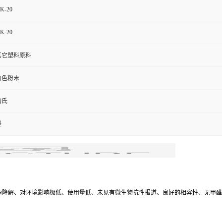
K-20
K-20
其它塑料原料
白色粉末
陶氏
是
速降解、对环境影响极低、使用量低、未见有微生物抗性报道、良好的相容性、无甲醛