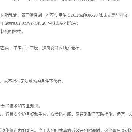
脂乳液、表面活性剂，推荐使用浓度≤0.2%的QK-20 除味去臭剂溶液。
0.02-0.5%的QK-20 除味去臭剂溶液；
原料的相容性。
装容器内，于阴凉、干燥、通风良好的地方储存，
分解，故不得在无法散热的条件下储存。
充分的技术和专业知识。
，佩带安全护目镜和手套，穿着防护服。尽管采取了预防措施，但万一发
溴化氰在内的蒸气。当工人的口或鼻靠近敞开的容器时，这些蒸气会刺激