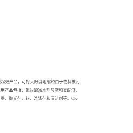
速起效产品，可好大限度地缩短由于物料被污
适用产品包括：聚羧酸减水剂母液和复配液、
墨、抛光剂、蜡、洗涤剂和清洁剂等。QK-