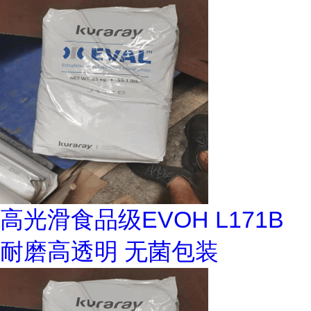
高光滑食品级EVOH L171B
耐磨高透明 无菌包装