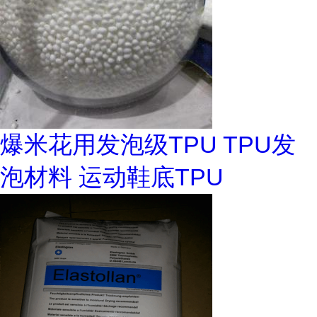
爆米花用发泡级TPU TPU发
泡材料 运动鞋底TPU