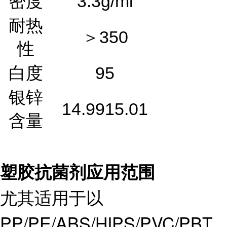
密度
3.3g/ml
耐热
＞350
性
白度
95
银锌
14.9915.01
含量
塑胶抗菌剂
应用范围
尤其适用于以
PP/PE/ABS/HIPS/PVC/PBT