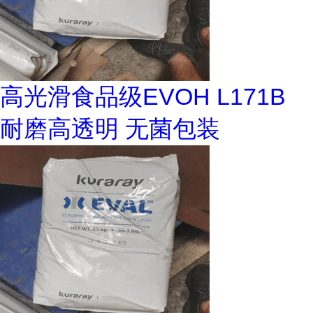
高光滑食品级EVOH L171B
耐磨高透明 无菌包装