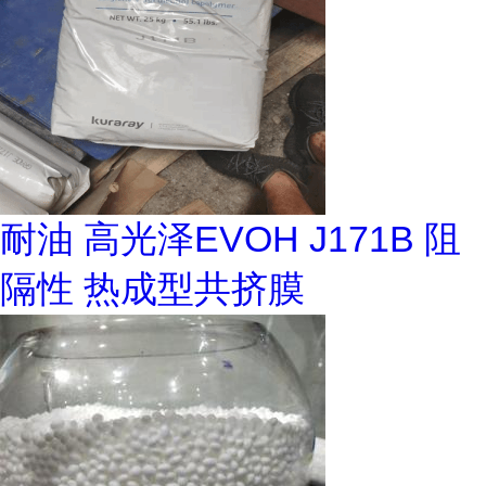
耐油 高光泽EVOH J171B 阻
隔性 热成型共挤膜