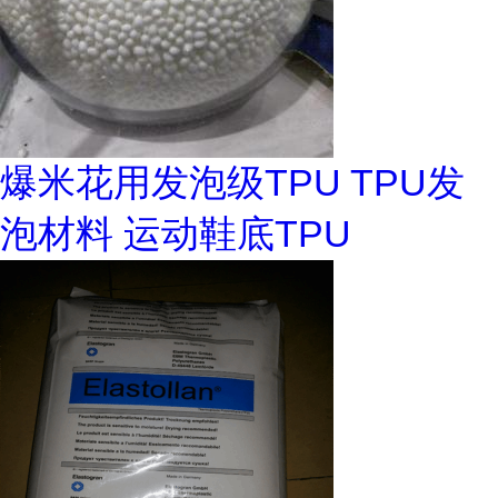
爆米花用发泡级TPU TPU发
泡材料 运动鞋底TPU