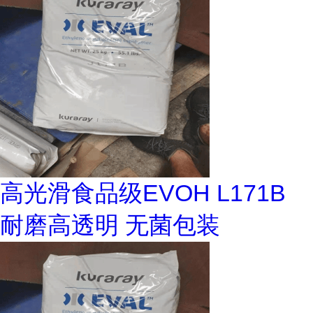
高光滑食品级EVOH L171B
耐磨高透明 无菌包装