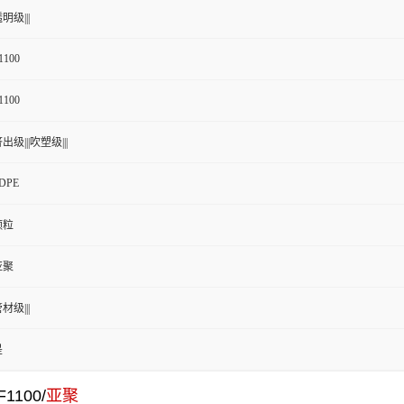
明级|||
1100
1100
出级|||吹塑级|||
DPE
颗粒
亚聚
材级|||
是
100/
亚聚