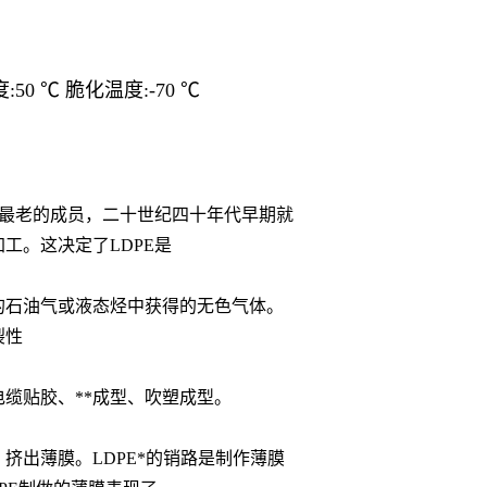
度:50 ℃ 脆化温度:-70 ℃
中最老的成员，二十世纪四十年代早期就
工。这决定了LDPE是
的石油气或液态烃中获得的无色气体。
裂性
缆贴胶、**成型、吹塑成型。
挤出薄膜。LDPE*的销路是制作薄膜