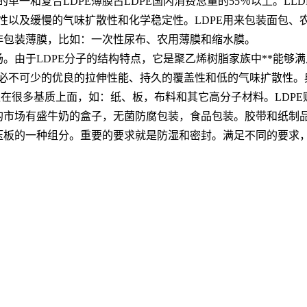
单一和复合LDPE薄膜占LDPE国内消费总量的55％以上。LL
性以及缓慢的气味扩散性和化学稳定性。LDPE用来包装面包、
作非包装薄膜，比如：一次性尿布、农用薄膜和缩水膜。
场。由于LDPE分子的结构特点，它是聚乙烯树脂家族中**能够
必不可少的优良的拉伸性能、持久的覆盖性和低的气味扩散性。
可覆盖在很多基质上面，如：纸、板，布料和其它高分子材料。LD
胶的市场有盛牛奶的盒子，无菌防腐包装，食品包装。胶带和纸制
层压板的一种组分。重要的要求就是防湿和密封。满足不同的要求