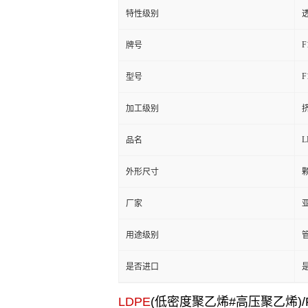
特性级别
透
F
牌号
F
型号
加工级别
挤
L
品名
外形尺寸
厂家
用途级别
管
是否进口
LDPE
(低密度聚乙烯#高压聚乙烯)/F1