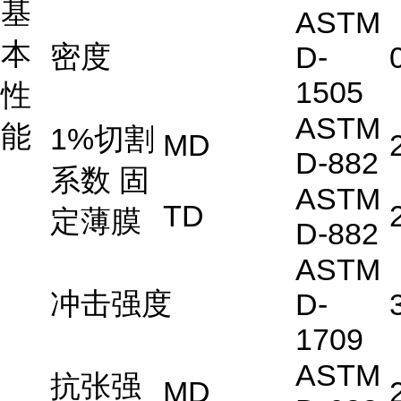
基
ASTM
本
密度
D-
1505
性
ASTM
能
1%切割
MD
D-882
系数 固
ASTM
TD
定薄膜
D-882
ASTM
冲击强度
D-
1709
ASTM
抗张强
MD