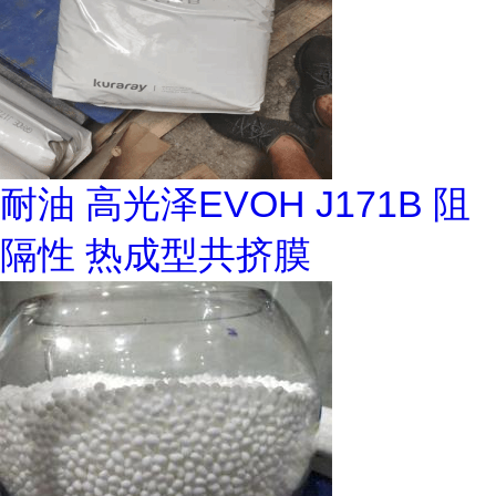
耐油 高光泽EVOH J171B 阻
隔性 热成型共挤膜