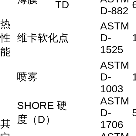
TD
D-882
热
ASTM
性
维卡软化点
D-
1525
能
ASTM
喷雾
D-
1003
ASTM
SHORE 硬
D-
度（D）
其
1706