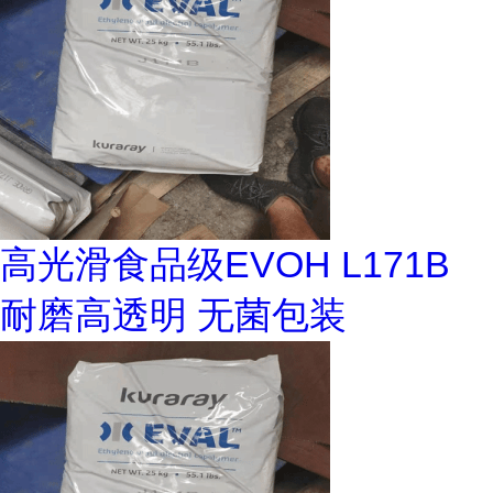
高光滑食品级EVOH L171B
耐磨高透明 无菌包装