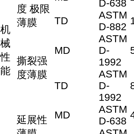
D-638
度 极限
ASTM
TD
薄膜
D-882
机
ASTM
械
MD
D-
性
撕裂强
1992
能
ASTM
度薄膜
TD
D-
1992
ASTM
MD
延展性
D-638
ASTM
薄膜