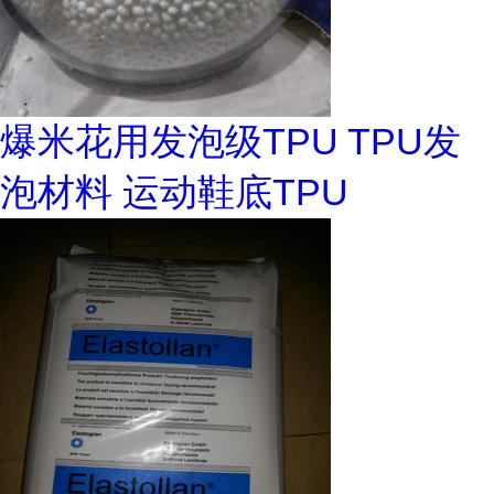
爆米花用发泡级TPU TPU发
泡材料 运动鞋底TPU