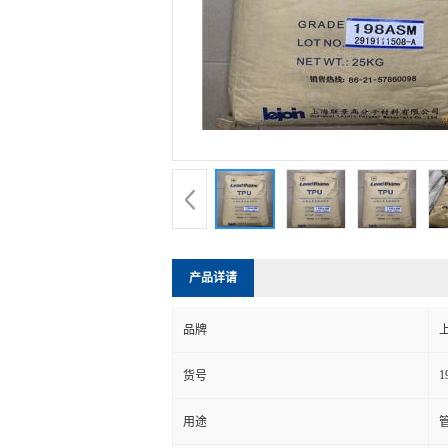
产品详请
品牌
1
货号
用途