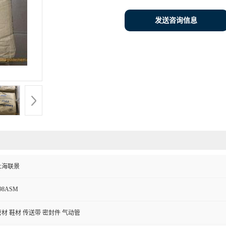
发送咨询信息
上海联景
98ASM
管材 鞋材 传送带 密封件 气动管