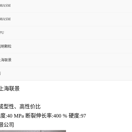
98ASM
98ASM
PU
透明颗粒
上海联景
否
/上海联景
成型性、高性价比
强度:40 MPa 断裂伸长率:400 % 硬度:97
限公司