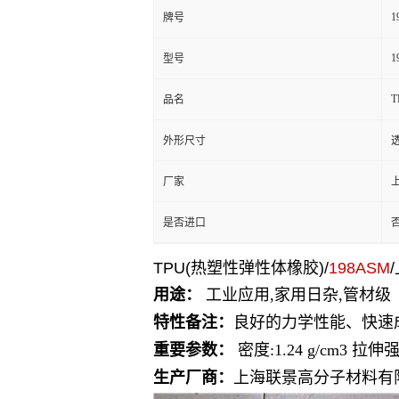
1
牌号
1
型号
T
品名
外形尺寸
厂家
是否进口
TPU(热塑性弹性体橡胶)/
198ASM
用途：
工业应用,家用日杂,管材级
特性备注：
良好的力学性能、快速
重要参数：
密度:1.24 g/cm3 拉伸
生产厂商：
上海联景高分子材料有