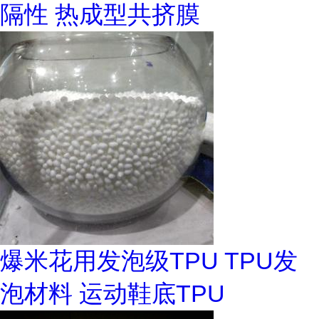
隔性 热成型共挤膜
爆米花用发泡级TPU TPU发
泡材料 运动鞋底TPU