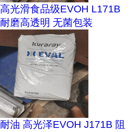
高光滑食品级EVOH L171B
耐磨高透明 无菌包装
耐油 高光泽EVOH J171B 阻