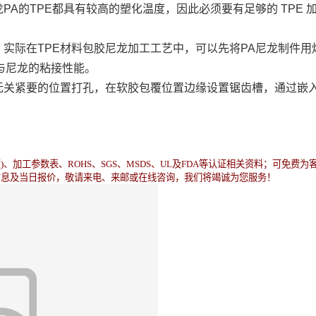
A的TPE都具有较高的塑化温度，因此必须要有足够的 TPE 加工
。实际在TPE材料包胶尼龙加工工艺中，可以先将PA尼龙制件
E 与尼龙的粘接性能。
关紧要的位置打孔，在软胶包覆位置边缘设置锯齿槽，通过嵌入注塑或
、加工参数表、ROHS、SGS、MSDS、UL及FDA等认证相关资料；可免费
信息及当日报价，敬请来电、来邮或在线咨询，我们将竭诚为您服务！