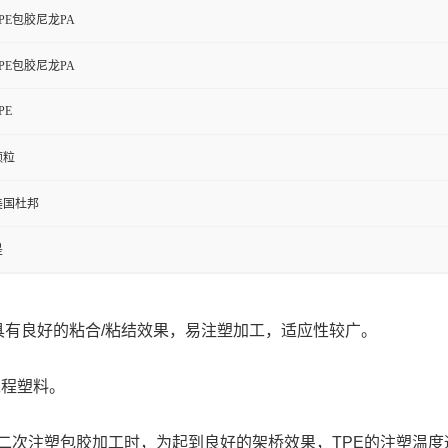
TPE包胶尼龙PA
TPE包胶尼龙PA
PE
颗粒
美国杜邦
是
具有良好的粘合/粘结效果，易注塑加工，适应性较广。
工程塑料。
次注塑包胶加工时，为起到良好的架桥效果，TPE的注塑温度通常