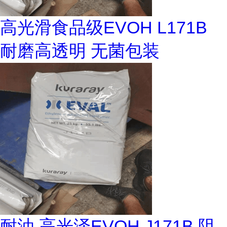
高光滑食品级EVOH L171B
耐磨高透明 无菌包装
耐油 高光泽EVOH J171B 阻