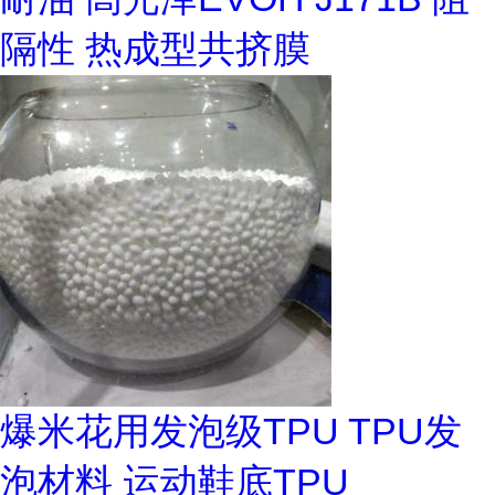
隔性 热成型共挤膜
爆米花用发泡级TPU TPU发
泡材料 运动鞋底TPU