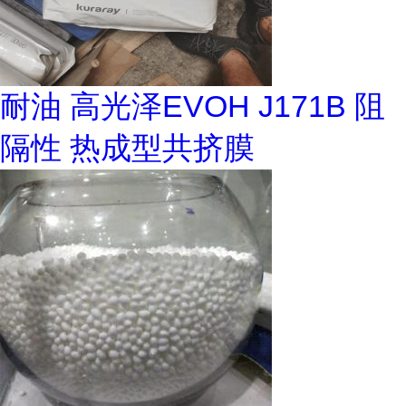
耐油 高光泽EVOH J171B 阻
隔性 热成型共挤膜