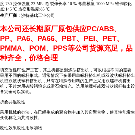
度:750 拉伸强度:23 MPa 断裂伸长率:10 % 弯曲模量:1000 MPa 维卡软化
点:145 ℃ 热变形温度:85 ℃
生产厂商：
沙特基础工业公司
本公司还长期原厂原包供应PC/ABS、
PP、PA6、PA66、PBT、PEI、PET、
PMMA、POM、PPS等公司货源充足，品
种齐全，价格合理
填充改性
PP
生产工艺，其主机都是混炼型挤出机，可以根据不同的需要
采用不同的螺杆形式。通常情况下多采用单螺杆挤出机或双波状螺杆挤出
机或双波状螺杆挤出机，只有在特殊专用料的生产上采用双螺杆机挤出
机，不过对用碳酸钙填充或滑石粉填充、选用单螺杆或双波状螺杆挤出设
备完全可以实现。
折叠共混改性
采用机械的办法，在已经生成的聚合物中加入其它聚合物，使其性能发生
变化称之为共混改性。
改性效果改性用添加物