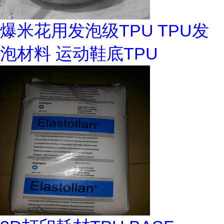
爆米花用发泡级TPU TPU发
泡材料 运动鞋底TPU