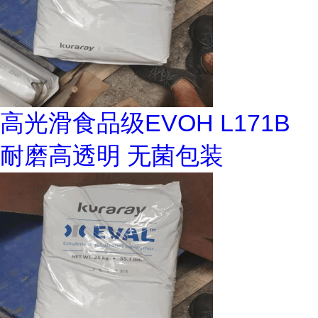
高光滑食品级EVOH L171B
耐磨高透明 无菌包装