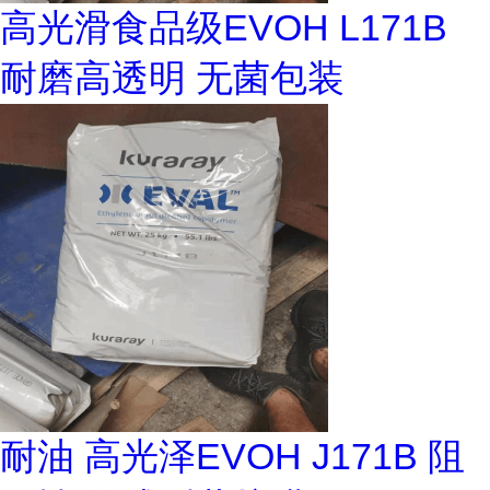
高光滑食品级EVOH L171B
耐磨高透明 无菌包装
耐油 高光泽EVOH J171B 阻