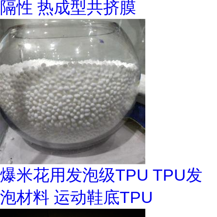
隔性 热成型共挤膜
爆米花用发泡级TPU TPU发
泡材料 运动鞋底TPU