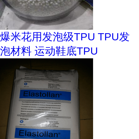
爆米花用发泡级TPU TPU发
泡材料 运动鞋底TPU