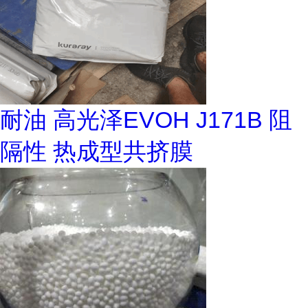
耐油 高光泽EVOH J171B 阻
隔性 热成型共挤膜