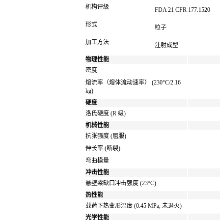
机构评级
FDA 21 CFR 177.1520
形式
粒子
加工方法
注射成型
物理性能
密度
熔流率（熔体流动速率）
(230°C/2.16
kg)
硬度
洛氏硬度
(R 级)
机械性能
抗张强度
(屈服)
伸长率
(断裂)
弯曲模量
冲击性能
悬壁梁缺口冲击强度
(23°C)
热性能
载荷下热变形温度
(0.45 MPa, 未退火)
光学性能