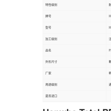
特性级别
耐
H
牌号
H
型号
加工级别
注
P
品名
外形尺寸
厂家
用途级别
通
是否进口