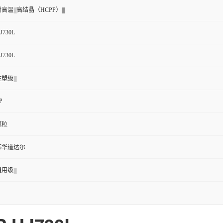
高温|||高结晶（HCPP）|||
J730L
J730L
塑级|||
P
颗粒
韩华道达尔
用级|||