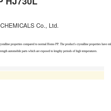
P HJ730L
HEMICALS Co., Ltd.
talline properties compared to normal Homo PP. The product's crystalline properties have enh
 strength automobile parts which are exposed to lengthy periods of high temperatures.